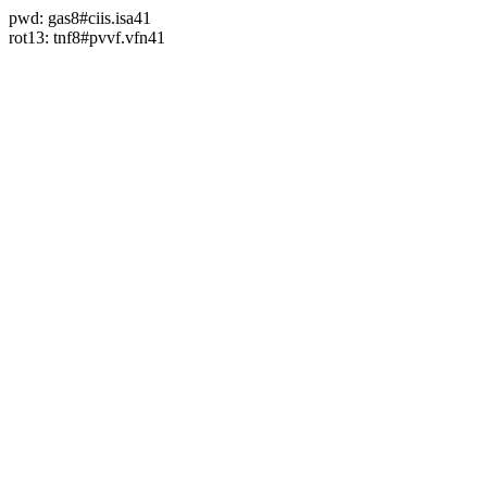
pwd: gas8#ciis.isa41
rot13: tnf8#pvvf.vfn41